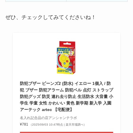
ぜひ、チェックしてみてくださいね！
防犯ブザー ビーンズ2 (防水) イエロー 1個入 / 防
犯 ブザー 防犯アラーム 防犯ベル 点灯 ストラップ
防犯グッズ 防災 連れ去り防止 生活防水 大音量 小
学生 学童 女性 かわいい 黄色 新学期 新入学 入園
アーテック artec 【宅配便】
名入れ記念品の店アンシャンテラボ
¥781
（2025/09/03 10:47時点 | 楽天市場調べ）